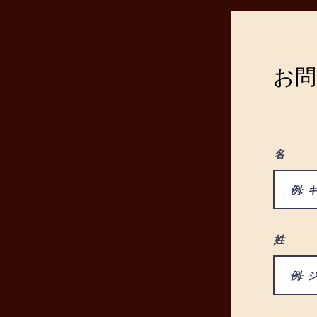
お問
名
姓